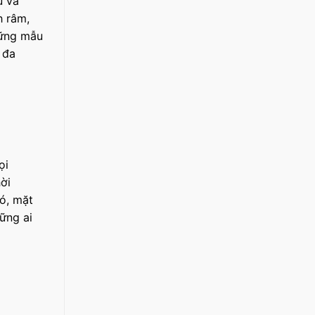
ú và
h râm,
hững mẫu
 đa
ọi
ời
đó, mặt
ững ai