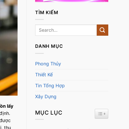
TÌM KIẾM
DANH MỤC
Phong Thủy
Thiết Kế
Tin Tổng Hợp
Xây Dựng
ồn lấy
MỤC LỤC
TOGGLE TABL
định.
 được
, thu