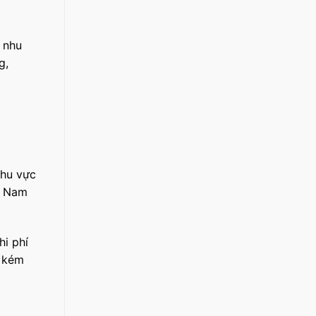
 nhu
g,
khu vực
t Nam
hi phí
ể kém