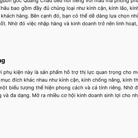
 nguồn gốc Quảng Châu đều nổi tiếng với mẫu mã phong ph
hâu bao gồm đầy đủ chủng loại như kính cận, kính lão, kín
 khách hàng. Bên cạnh đó, bạn có thể dễ dàng lựa chọn n
mốt. Nhờ đó việc nhập hàng và kinh doanh trở nên linh hoạt,
ng
 phụ kiện này là sản phẩm hỗ trợ thị lực quan trọng cho m
 mục đích khác nhau như kính cận, kính chống nắng, kính th
một biểu tượng thể hiện phong cách và cá tính riêng. Nhờ 
 và đa dạng. Mở ra nhiều cơ hội kinh doanh sinh lợi cho nh