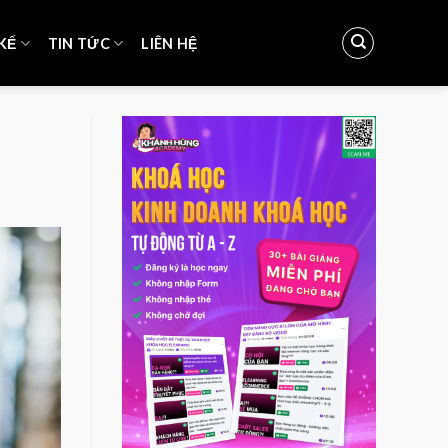
KẾ
TIN TỨC
LIÊN HỆ