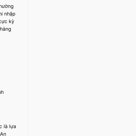
thường
hi nhập
cực kỳ
 hàng
nh
 là lựa
 An