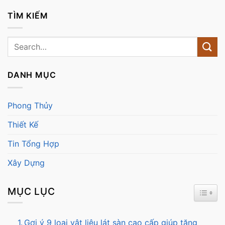
TÌM KIẾM
DANH MỤC
Phong Thủy
Thiết Kế
Tin Tổng Hợp
Xây Dựng
MỤC LỤC
TOGG
Gợi ý 9 loại vật liệu lát sàn cao cấp giúp tăng