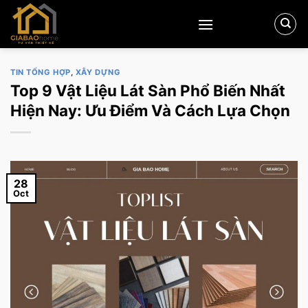
Skip
to
content
TIN TỔNG HỢP
,
XÂY DỰNG
Top 9 Vật Liệu Lát Sàn Phổ Biến Nhất
Hiện Nay: Ưu Điểm Và Cách Lựa Chọn
28
Oct