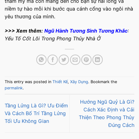
thẩm mỹ mà còn mang đến cho bạn sự hài lòng và
niềm tự hào mỗi khi bước qua cánh cổng vào ngôi nhà
yêu thương của mình.
>>> Xem thêm:
Ngũ Hành Tương Sinh Tương Khắc
:
Yếu Tố Cốt Lõi Trong Phong Thủy Nhà Ở
This entry was posted in
Thiết Kế
,
Xây Dựng
. Bookmark the
permalink
.
Hướng Ngũ Quỷ Là Gì?
Tầng Lửng Là Gì? Ưu Điểm
Cách Xác Định và Cải
Và Cách Bố Trí Tầng Lửng
Thiện Theo Phong Thủy
Tối Ưu Không Gian
Đúng Cách