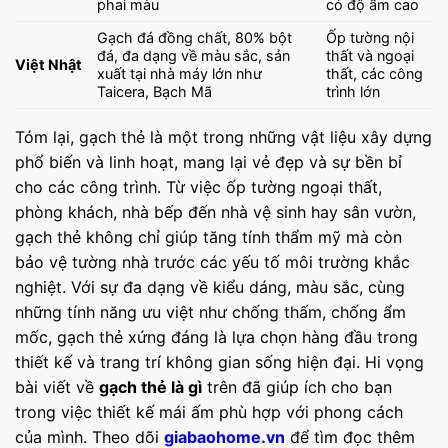
phai màu
có độ ẩm cao
Gạch đá đồng chất, 80% bột
Ốp tường nội
đá, đa dạng về màu sắc, sản
thất và ngoại
Việt Nhật
xuất tại nhà máy lớn như
thất, các công
Taicera, Bạch Mã
trình lớn
Tóm lại, gạch thẻ là một trong những vật liệu xây dựng
phổ biến và linh hoạt, mang lại vẻ đẹp và sự bền bỉ
cho các công trình. Từ việc ốp tường ngoại thất,
phòng khách, nhà bếp đến nhà vệ sinh hay sân vườn,
gạch thẻ không chỉ giúp tăng tính thẩm mỹ mà còn
bảo vệ tường nhà trước các yếu tố môi trường khắc
nghiệt. Với sự đa dạng về kiểu dáng, màu sắc, cùng
những tính năng ưu việt như chống thấm, chống ẩm
mốc, gạch thẻ xứng đáng là lựa chọn hàng đầu trong
thiết kế và trang trí không gian sống hiện đại. Hi vọng
bài viết về
gạch thẻ là gì
trên đã giúp ích cho bạn
trong việc thiết kế mái ấm phù hợp với phong cách
của mình. Theo dõi
giabaohome.vn
để tìm đọc thêm