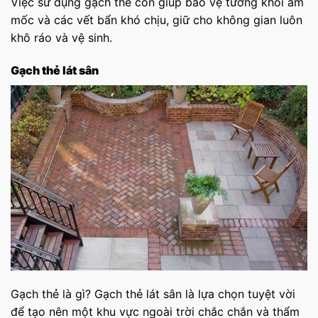
Việc sử dụng gạch thẻ còn giúp bảo vệ tường khỏi ẩm
mốc và các vết bẩn khó chịu, giữ cho không gian luôn
khô ráo và vệ sinh.
Gạch thẻ lát sân
Gạch thẻ là gì? Gạch thẻ lát sân là lựa chọn tuyệt vời
để tạo nên một khu vực ngoài trời chắc chắn và thẩm