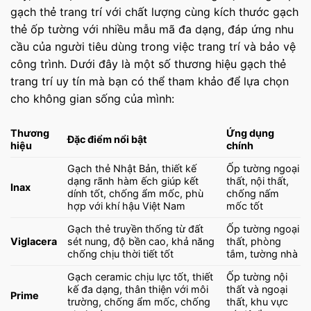
gạch thẻ trang trí với chất lượng cùng kích thước gạch
thẻ ốp tường với nhiều mẫu mã đa dạng, đáp ứng nhu
cầu của người tiêu dùng trong việc trang trí và bảo vệ
công trình. Dưới đây là một số thương hiệu gạch thẻ
trang trí uy tín mà bạn có thể tham khảo để lựa chọn
cho không gian sống của mình:
Thương
Ứng dụng
Đặc điểm nổi bật
hiệu
chính
Gạch thẻ Nhật Bản, thiết kế
Ốp tường ngoại
dạng rãnh hàm ếch giúp kết
thất, nội thất,
Inax
dính tốt, chống ẩm mốc, phù
chống nấm
hợp với khí hậu Việt Nam
mốc tốt
Gạch thẻ truyền thống từ đất
Ốp tường ngoại
Viglacera
sét nung, độ bền cao, khả năng
thất, phòng
chống chịu thời tiết tốt
tắm, tường nhà
Gạch ceramic chịu lực tốt, thiết
Ốp tường nội
kế đa dạng, thân thiện với môi
thất và ngoại
Prime
trường, chống ẩm mốc, chống
thất, khu vực