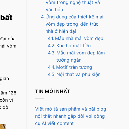
vòm trong nghệ thuật và
văn hóa
 bất
Ứng dụng của thiết kế mái
vòm đẹp trong kiến trúc
nhà ở hiện đại
Mẫu nhà mái vòm đẹp
 đại của
Khe hở mặt tiền
 mái vòm
Mẫu mái vòm đẹp làm
tường ngăn
Motif trên tường
Nội thất và phụ kiện
gian
ư
TIN MỚI NHẤT
 năm 126
còn vì
c độ
Viết mô tả sản phẩm và bài blog
nội thất nhanh gấp đôi với công
cụ AI viết content