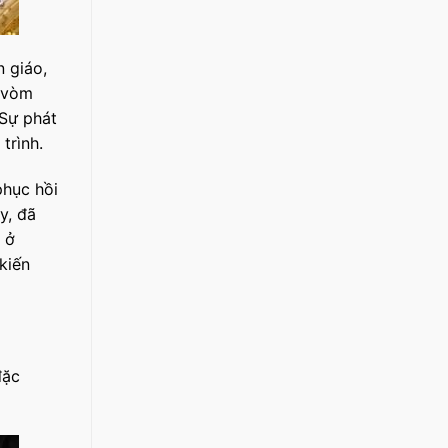
n giáo,
i vòm
 Sự phát
trình.
phục hồi
y, đã
 ở
kiến
đặc