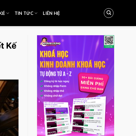
KẾ
TIN TỨC
LIÊN HỆ
t Kế