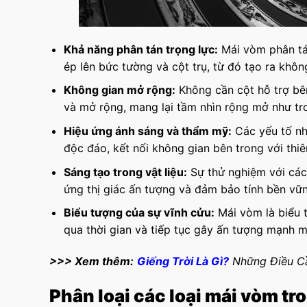
Khả năng phân tán trọng lực:
Mái vòm phân tán
ép lên bức tường và cột trụ, từ đó tạo ra khôn
Không gian mở rộng:
Không cần cột hỗ trợ bên
và mở rộng, mang lại tầm nhìn rộng mở như tro
Hiệu ứng ánh sáng và thẩm mỹ:
Các yếu tố nh
độc đáo, kết nối không gian bên trong với thiê
Sáng tạo trong vật liệu:
Sự thử nghiệm với các 
ứng thị giác ấn tượng và đảm bảo tính bền vữn
Biểu tượng của sự vĩnh cửu:
Mái vòm là biểu t
qua thời gian và tiếp tục gây ấn tượng mạnh m
>>> Xem thêm:
Giếng Trời Là Gì?
Những Điều Cầ
Phân loại các loại mái vòm tr