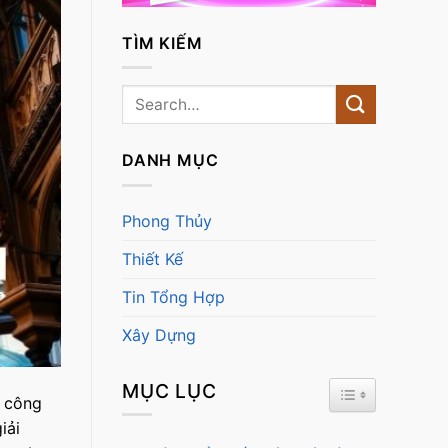
TÌM KIẾM
DANH MỤC
Phong Thủy
Thiết Kế
Tin Tổng Hợp
Xây Dựng
MỤC LỤC
TOGGLE TABL
g công
iải