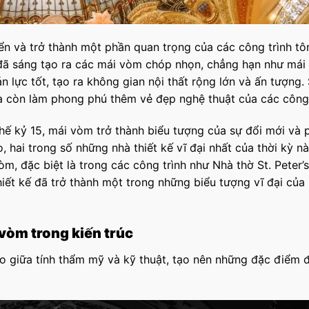
iển và trở thành một phần quan trọng của các công trình tô
c đã sáng tạo ra các mái vòm chóp nhọn, chẳng hạn như má
n lực tốt, tạo ra không gian nội thất rộng lớn và ấn tượng.
mà còn làm phong phú thêm vẻ đẹp nghệ thuật của các công 
hế kỷ 15, mái vòm trở thành biểu tượng của sự đổi mới và 
, hai trong số những nhà thiết kế vĩ đại nhất của thời kỳ nà
òm, đặc biệt là trong các công trình như Nhà thờ St. Peter’s
hiết kế đã trở thành một trong những biểu tượng vĩ đại của 
vòm trong kiến trúc
ảo giữa tính thẩm mỹ và kỹ thuật, tạo nên những đặc điểm 