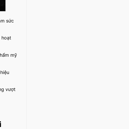
ảm sức
 hoạt
 thẩm mỹ
 hiệu
ng vượt
i