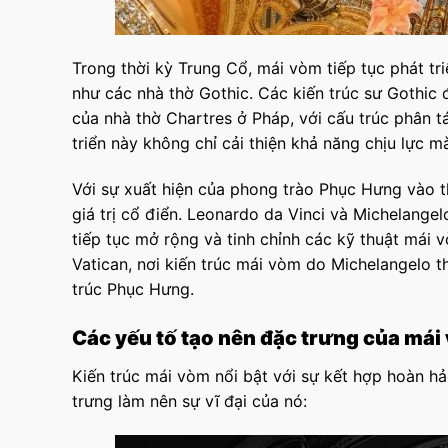
Trong thời kỳ Trung Cổ, mái vòm tiếp tục phát tr
như các nhà thờ Gothic. Các kiến trúc sư Gothi
của nhà thờ Chartres ở Pháp, với cấu trúc phân tá
triển này không chỉ cải thiện khả năng chịu lực 
Với sự xuất hiện của phong trào Phục Hưng vào t
giá trị cổ điển. Leonardo da Vinci và Michelangelo
tiếp tục mở rộng và tinh chỉnh các kỹ thuật mái v
Vatican, nơi kiến trúc mái vòm do Michelangelo t
trúc Phục Hưng.
Các yếu tố tạo nên đặc trưng của mái 
Kiến trúc mái vòm nổi bật với sự kết hợp hoàn h
trưng làm nên sự vĩ đại của nó: