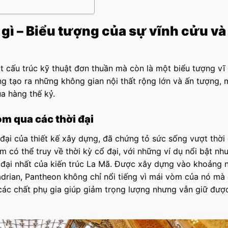
 gì – Biểu tượng của sự vĩnh cửu và
ột cấu trúc kỹ thuật đơn thuần mà còn là một biểu tượng vĩ
ng tạo ra những không gian nội thất rộng lớn và ấn tượng,
ua hàng thế kỷ.
òm qua các thời đại
đại của thiết kế xây dựng, đã chứng tỏ sức sống vượt thời 
có thể truy về thời kỳ cổ đại, với những ví dụ nổi bật nh
 đại nhất của kiến trúc La Mã. Được xây dựng vào khoảng
rian, Pantheon không chỉ nổi tiếng vì mái vòm của nó mà 
 các chất phụ gia giúp giảm trọng lượng nhưng vẫn giữ đượ