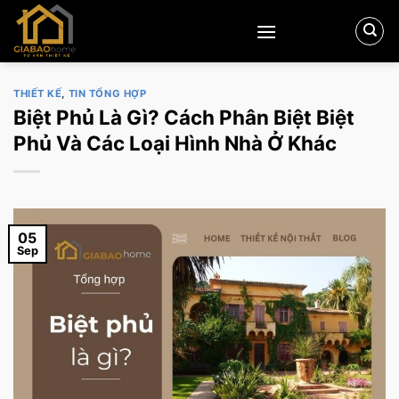
Skip
to
content
THIẾT KẾ
,
TIN TỔNG HỢP
Biệt Phủ Là Gì? Cách Phân Biệt Biệt
Phủ Và Các Loại Hình Nhà Ở Khác
05
Sep