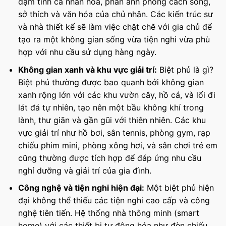
đậm tính cá nhân hóa, phản ánh phong cách sống,
sở thích và văn hóa của chủ nhân. Các kiến trúc sư
và nhà thiết kế sẽ làm việc chặt chẽ với gia chủ để
tạo ra một không gian sống vừa tiện nghi vừa phù
hợp với nhu cầu sử dụng hàng ngày.
Không gian xanh và khu vực giải trí:
Biệt phủ là gì?
Biệt phủ thường được bao quanh bởi không gian
xanh rộng lớn với các khu vườn cây, hồ cá, và lối đi
lát đá tự nhiên, tạo nên một bầu không khí trong
lành, thư giãn và gần gũi với thiên nhiên. Các khu
vực giải trí như hồ bơi, sân tennis, phòng gym, rạp
chiếu phim mini, phòng xông hơi, và sân chơi trẻ em
cũng thường được tích hợp để đáp ứng nhu cầu
nghỉ dưỡng và giải trí của gia đình.
Công nghệ và tiện nghi hiện đại:
Một biệt phủ hiện
đại không thể thiếu các tiện nghi cao cấp và công
nghệ tiên tiến. Hệ thống nhà thông minh (smart
home) với các thiết bị tự động hóa như đèn chiếu